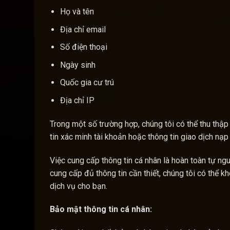
Họ và tên
Địa chỉ email
Số điện thoại
Ngày sinh
Quốc gia cư trú
Địa chỉ IP
Trong một số trường hợp, chúng tôi có thể thu thập
tin xác minh tài khoản hoặc thông tin giao dịch nạ
Việc cung cấp thông tin cá nhân là hoàn toàn tự ng
cung cấp đủ thông tin cần thiết, chúng tôi có thể 
dịch vụ cho bạn.
Bảo mật thông tin cá nhân: