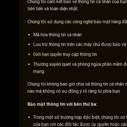
Chúng tôi cam kết bảo vệ thông tin cá nhân của b
tiên tiến và toàn diện nhất.
Chúng tôi sử dụng các công nghệ bảo mật hàng đầ
Mã hóa thông tin cá nhân
Lưu trữ thông tin trên các máy chủ được bảo v
Giới hạn quyền truy cập thông tin
Thường xuyên quét và phòng ngừa phần mềm độ
mạng
Chúng tôi không bao giờ chia sẻ thông tin cá nhân 
nào mà không có sự đồng ý rõ ràng từ phía bạn.
Bảo mật thông tin với bên thứ ba:
Trong một số trường hợp đặc biệt, chúng tôi có t
của bạn với các đối tác được ủy quyền hoặc cá