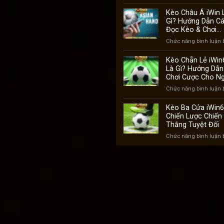
Kèo Châu Á iWin 
Gì? Hướng Dẫn C
Đọc Kèo & Chơi
Cược Đơn Giản
Chức năng bình luận bị
Kèo Chẵn Lẻ iWin
Là Gì? Hướng Dẫn
Chơi Cược Cho N
Mới Bắt Đầu
Chức năng bình luận bị
Kèo Ba Cửa iWin6
Chiến Lược Chiến
Thắng Tuyệt Đối
Chức năng bình luận bị