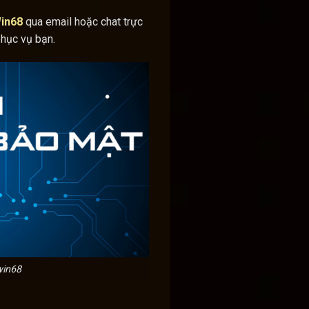
Win68
qua email hoặc chat trực
phục vụ bạn.
win68