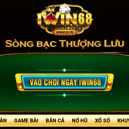
DẪN
GAME BÀI
BẮN CÁ
NỔ HŨ
XỔ SỐ
KHU