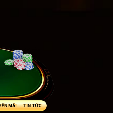
YẾN MÃI
TIN TỨC