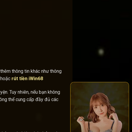
 thêm thông tin khác như thông
p hoặc
rút tiền iWin68
uyện. Tuy nhiên, nếu bạn không
không thể cung cấp đầy đủ các