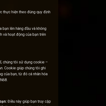
ợc thực hiện theo đúng quy định
ủa bạn lên hàng đầu và không
h và hoạt động của bạn trên
ể, chúng tôi sử dụng cookie –
ạn. Cookie giúp chúng tôi ghi
ng của bạn, từ đó cá nhân hóa
IN68.
bạn:
Điều này giúp bạn truy cập